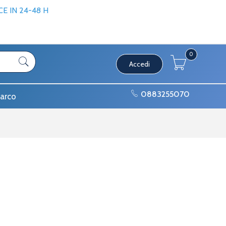
 IN 24-48 H
0
Accedi
0883255070
arco