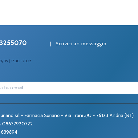
3255070
|
Scrivici un messaggio
8/09 | 17.30 : 20.15
uriano srl - Farmacia Suriano - Via Trani 3/U - 76123 Andria (BT)
VA 08637920722
-639894