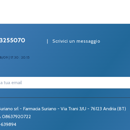
3255070
|
Scrivici un messaggio
8/09 | 17.30 : 20.15
uriano srl - Farmacia Suriano - Via Trani 3/U - 76123 Andria (BT)
VA 08637920722
-639894