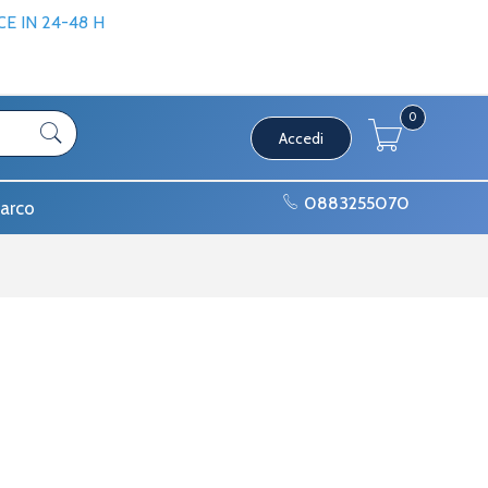
 IN 24-48 H
0
Accedi
0883255070
arco