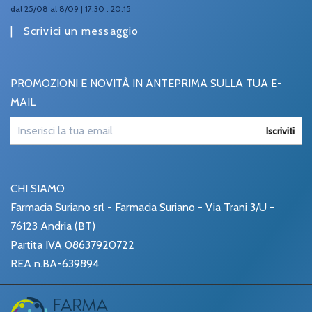
dal 25/08 al 8/09 | 17.30 : 20.15
|
Scrivici un messaggio
PROMOZIONI E NOVITÀ IN ANTEPRIMA SULLA TUA E-
MAIL
Iscriviti
CHI SIAMO
Farmacia Suriano srl - Farmacia Suriano - Via Trani 3/U -
76123 Andria (BT)
Partita IVA 08637920722
REA n.BA-639894