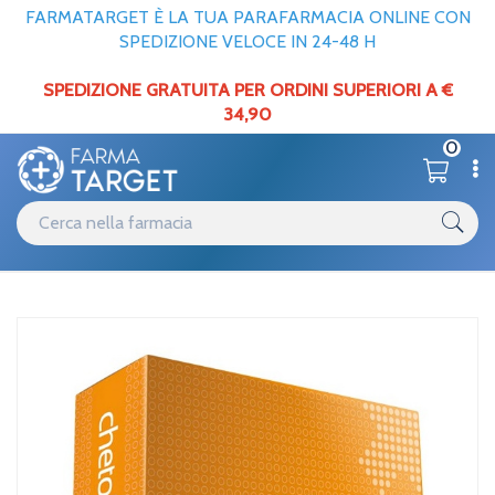
FARMATARGET È LA TUA PARAFARMACIA ONLINE CON
SPEDIZIONE VELOCE IN 24-48 H
SPEDIZIONE GRATUITA PER ORDINI SUPERIORI A €
34,90
0
Catalogo
Minerali / Vitamine / Aminoacidi
Home
/
Humana Linea Vitamine e Minerali Chetonex Integratore
Alimentare 14 Buste