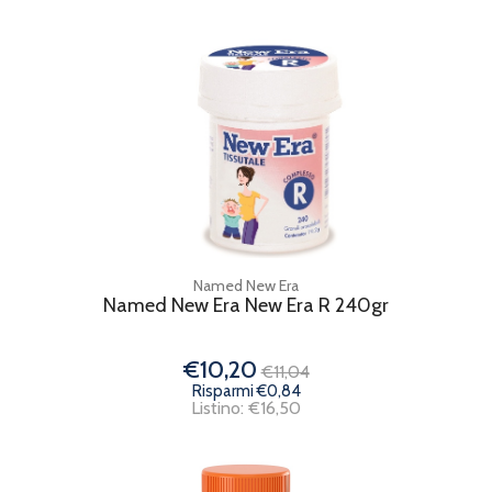
Named New Era
Named New Era New Era R 240gr
€10,20
€11,04
Risparmi €0,84
Listino: €16,50