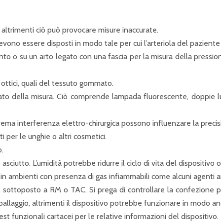
 altrimenti ciò può provocare misure inaccurate.
evono essere disposti in modo tale per cui l’arteriola del paziente 
to o su un arto legato con una fascia per la misura della pressi
i ottici, quali del tessuto gommato.
ato della misura. Ciò comprende lampada fluorescente, doppie luci 
ema interferenza elettro-chirurgica possono influenzare la precis
 per le unghie o altri cosmetici.
o.
sciutto. L’umidità potrebbe ridurre il ciclo di vita del dispositivo 
o in ambienti con presenza di gas infiammabili come alcuni agenti a
e sottoposto a RM o TAC.
Si prega di controllare la confezione pri
allaggio, altrimenti il dispositivo potrebbe funzionare in modo a
st funzionali cartacei per le relative informazioni del dispositivo.