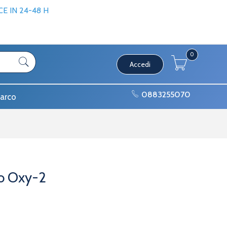
 IN 24-48 H
0
Accedi
0883255070
arco
o Oxy-2