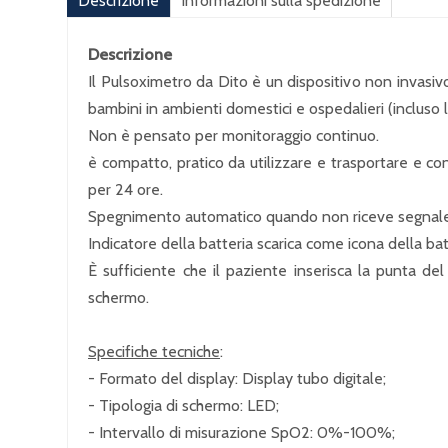
Descrizione
Informazioni sulla spedizione
Descrizione
Il Pulsoximetro da Dito è un dispositivo non invasiv
bambini in ambienti domestici e ospedalieri (incluso l’u
Non è pensato per monitoraggio continuo.
è compatto, pratico da utilizzare e trasportare e 
per 24 ore.
Spegnimento automatico quando non riceve segnale
Indicatore della batteria scarica come icona della ba
È sufficiente che il paziente inserisca la punta d
schermo.
Specifiche tecniche
:
- Formato del display: Display tubo digitale;
- Tipologia di schermo: LED;
- Intervallo di misurazione SpO2: 0%-100%;