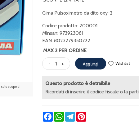
Gima Pulsoximetro da dito oxy-2
Codice prodotto: 200001
Minsan:
973923081
EAN: 8023279350722
MAX 2 PER ORDINE
Wishlist
-
+
Aggiungi
Questo prodotto è detraibile
solo scopo di
Ricordati di inserire il codice fiscale o la part
Facebook
WhatsApp
Telegram
Pinterest