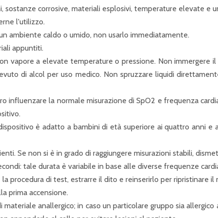
, sostanze corrosive, materiali esplosivi, temperature elevate e u
rne l'utilizzo.
un ambiente caldo o umido, non usarlo immediatamente.
ali appuntiti.
on vapore a elevate temperature o pressione. Non immergere il Pu
uto di alcol per uso medico. Non spruzzare liquidi direttamente 
 influenzare la normale misurazione di SpO2 e frequenza cardiac
sitivo.
l dispositivo è adatto a bambini di età superiore ai quattro anni e 
enti. Se non si è in grado di raggiungere misurazioni stabili, dismett
econdi: tale durata è variabile in base alle diverse frequenze cardia
rocedura di test, estrarre il dito e reinserirlo per ripristinare il 
alla prima accensione.
 materiale anallergico; in caso un particolare gruppo sia allergico a