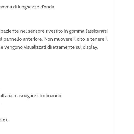
 gamma di lunghezze d’onda.
el paziente nel sensore rivestito in gomma (assicurarsi
sul pannello anteriore. Non muovere il dito e tenere il
one vengono visualizzati direttamente sul display.
.
all’aria o asciugare strofinando.
.
le).