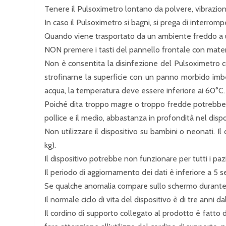
Tenere il Pulsoximetro lontano da polvere, vibrazioni
In caso il Pulsoximetro si bagni, si prega di interrompe
Quando viene trasportato da un ambiente freddo a 
NON premere i tasti del pannello frontale con materi
Non è consentita la disinfezione del Pulsoximetro c
strofinarne la superficie con un panno morbido imbev
acqua, la temperatura deve essere inferiore ai 60°C.
Poiché dita troppo magre o troppo fredde potrebbero
pollice e il medio, abbastanza in profondità nel dispo
Non utilizzare il dispositivo su bambini o neonati. I
kg).
Il dispositivo potrebbe non funzionare per tutti i pazi
Il periodo di aggiornamento dei dati è inferiore a 5 s
Se qualche anomalia compare sullo schermo durante la p
Il normale ciclo di vita del dispositivo è di tre anni d
Il cordino di supporto collegato al prodotto è fatto di