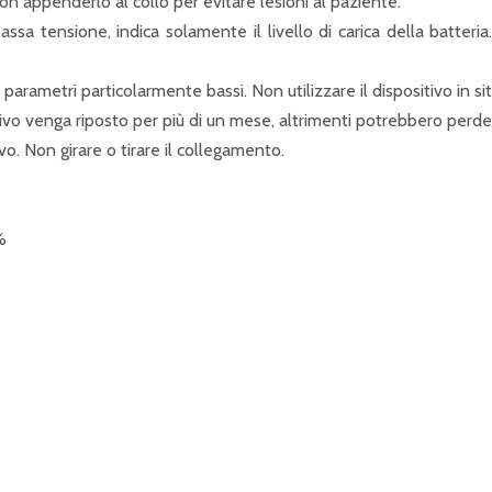
non appenderlo al collo per evitare lesioni al paziente.
ssa tensione, indica solamente il livello di carica della batteria.
arametri particolarmente bassi. Non utilizzare il dispositivo in situ
ivo venga riposto per più di un mese, altrimenti potrebbero perder
ivo. Non girare o tirare il collegamento.
%