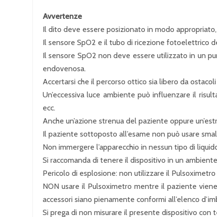
Avvertenze
Il dito deve essere posizionato in modo appropriato,
Il sensore SpO2 e il tubo di ricezione fotoelettrico d
Il sensore SpO2 non deve essere utilizzato in un pun
endovenosa.
Accertarsi che il percorso ottico sia libero da ostacol
Un’eccessiva luce ambiente può influenzare il risult
ecc.
Anche un’azione strenua del paziente oppure un’estr
Il paziente sottoposto all’esame non può usare smalti
Non immergere l’apparecchio in nessun tipo di liquid
Si raccomanda di tenere il dispositivo in un ambiente a
Pericolo di esplosione: non utilizzare il Pulsoximetr
NON usare il Pulsoximetro mentre il paziente vien
accessori siano pienamente conformi all’elenco d’imb
Si prega di non misurare il presente dispositivo con te