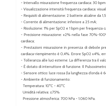
- Intervallo misurazione frequenza cardiaca: 30 bp
- Visualizzazione intensità frequenza cardiaca: visual
- Requisiti di alimentazione: 2 batterie alcaline da 1,
- Corrente di alimentazione: inferiore a 25 mA;
- Risoluzione: 1% per SpO2 e 1 bpm per frequenza ca
- Precisione misurazione: ±2% nella fase 70%-100%
cardiaca;
- Prestazioni misurazione in presenza di debole p
cardiaca-riempimento è 0,4%. Errore SpO2 ±4%, erro
- Tolleranza alle luci esterne: La differenza tra il val
- È dotato di interruttore di funzione. Il Pulsoximetro
- Sensore ottico: luce rossa (la lunghezza d’onda è
- Ambiente di funzionamento:
Temperatura: 10°C - 40°C
Umidità relativa: ≤75%
Pressione atmosferica: 700 hPa - 1.060 hPa.