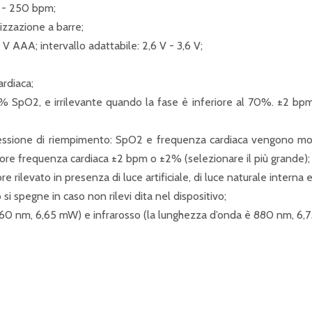
m - 250 bpm;
izzazione a barre;
5 V AAA; intervallo adattabile: 2,6 V - 3,6 V;
rdiaca;
 SpO2, e irrilevante quando la fase è inferiore al 70%. ±2 bpm 
ressione di riempimento: SpO2 e frequenza cardiaca vengono m
re frequenza cardiaca ±2 bpm o ±2% (selezionare il più grande);
ore rilevato in presenza di luce artificiale, di luce naturale interna
 si spegne in caso non rilevi dita nel dispositivo;
 660 nm, 6,65 mW) e infrarosso (la lunghezza d’onda è 880 nm, 6,