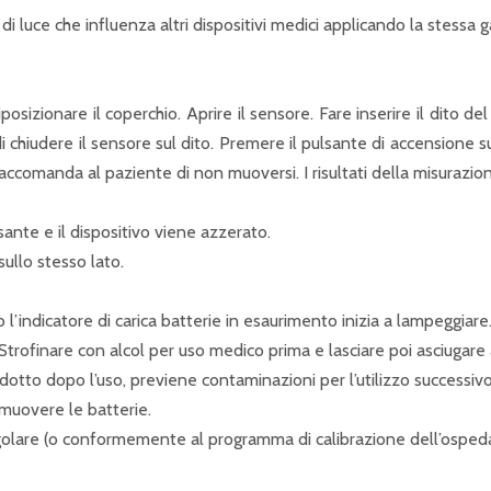
i luce che influenza altri dispositivi medici applicando la stessa
iposizionare il coperchio. Aprire il sensore. Fare inserire il dito d
indi chiudere il sensore sul dito. Premere il pulsante di accensione 
 raccomanda al paziente di non muoversi. I risultati della misurazi
sante e il dispositivo viene azzerato.
ullo stesso lato.
o l’indicatore di carica batterie in esaurimento inizia a lampeggiare
o. Strofinare con alcol per uso medico prima e lasciare poi asciugare 
odotto dopo l’uso, previene contaminazioni per l’utilizzo successivo
imuovere le batterie.
egolare (o conformemente al programma di calibrazione dell’ospeda