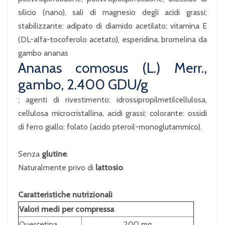
silicio (nano), sali di magnesio degli acidi grassi;
stabilizzante: adipato di diamido acetilato; vitamina E
(DL-alfa-tocoferolo acetato), esperidina, bromelina da
gambo ananas
Ananas comosus (L.) Merr.,
gambo, 2.400 GDU/g
; agenti di rivestimento: idrossipropilmetilcellulosa,
cellulosa microcristallina, acidi grassi; colorante: ossidi
di ferro giallo; folato (acido pteroil-monoglutammico).
Senza
glutine
.
Naturalmente privo di
lattosio
.
Caratteristiche nutrizionali
Valori medi per compressa
Quercetina
200 mg