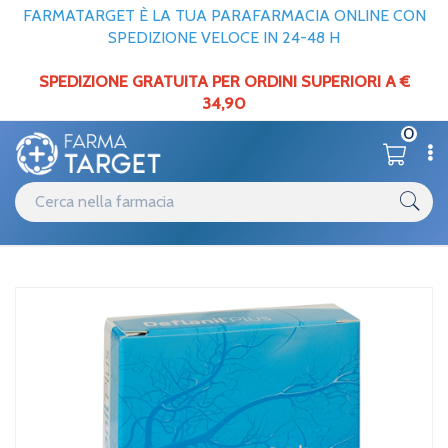
FARMATARGET È LA TUA PARAFARMACIA ONLINE CON
SPEDIZIONE VELOCE IN 24-48 H
SPEDIZIONE GRATUITA PER ORDINI SUPERIORI A €
34,90
0
Catalogo
Circolazione
Home
/
Geofarma Deflanil Plus 30cpr