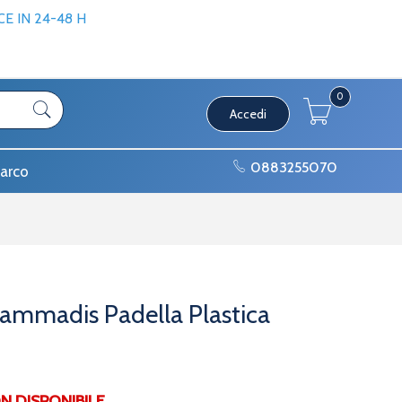
 IN 24-48 H
0
Accedi
0883255070
arco
ammadis Padella Plastica
DISPONIBILE