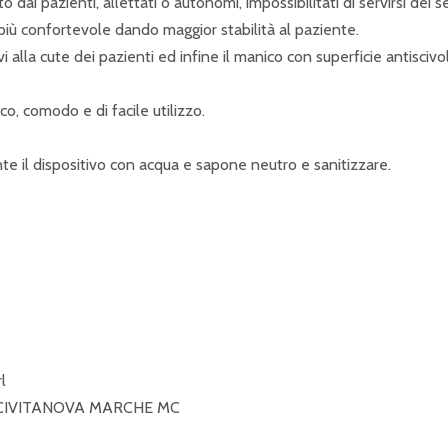
o dai pazienti, allettati o autonomi, impossibilitati di servirsi dei ser
più confortevole dando maggior stabilità al paziente.
i alla cute dei pazienti ed infine il manico con superficie antisciv
co, comodo e di facile utilizzo.
te il dispositivo con acqua e sapone neutro e sanitizzare.
l
2 CIVITANOVA MARCHE MC