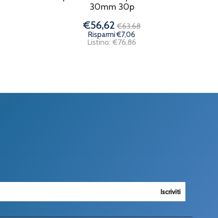
30mm 30p
€56,62
€63,68
Risparmi €7,06
Listino: €76,86
Iscriviti