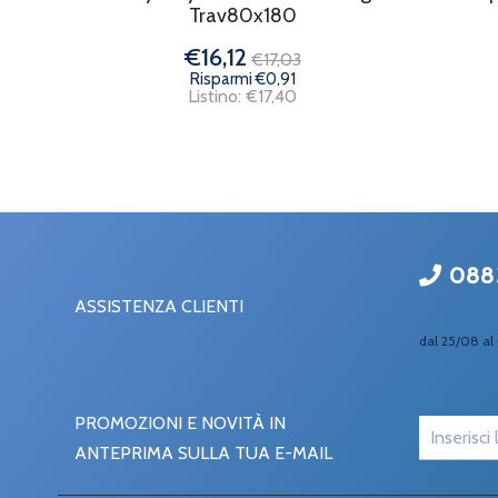
Trav80x180
€16,12
€17,03
Risparmi €0,91
Listino: €17,40
088
ASSISTENZA CLIENTI
dal 25/08 al 
PROMOZIONI E NOVITÀ IN
ANTEPRIMA SULLA TUA E-MAIL