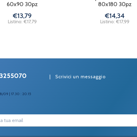
60x90 30pz
80x180 30pz
€13,79
€14,34
Listino: €17,79
Listino: €17,99
3255070
|
Scrivici un messaggio
8/09 | 17.30 : 20.15