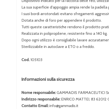
Dispositivo indicato per la raccolta delle feci, utilizzat
La sua superficie d'appoggio ampia rende la padella 
I suoi bordi arrotondati evitano sfregamenti aggressiv
Dotata anche di foro per appendere il prodotto.
Tutti queste caratteristiche rendono il prodotto prati
Realizzata in polipropilene, resistente fino a 140 kg.
Dopo ogni utilizzo è consigliabile lavare accuratamen
Sterilizzabile in autoclave a ETO o a freddo.
Cod.
105103
Informazioni sulla sicurezza
Nome responsabile:
GAMMADIS FARMACEUTICI Sr
Indirizzo responsabile:
ENRICO MATTEI, 83 6201
Contatto Email:
info@gammadis.it