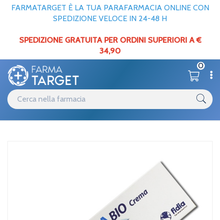
FARMATARGET È LA TUA PARAFARMACIA ONLINE CON
SPEDIZIONE VELOCE IN 24-48 H
SPEDIZIONE GRATUITA PER ORDINI SUPERIORI A €
34,90
0
Catalogo
Solari
Home
/
/
Doposole
Fidia Linea Dispositivi Medici ConnettivinaBio Crema Trattamento
Ferite 25 g