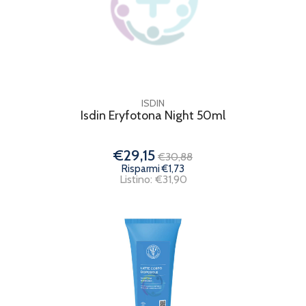
ISDIN
Isdin Eryfotona Night 50ml
€29,15
€30,88
Risparmi €1,73
Listino: €31,90