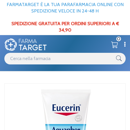
FARMATARGET È LA TUA PARAFARMACIA ONLINE CON
SPEDIZIONE VELOCE IN 24-48 H
SPEDIZIONE GRATUITA PER ORDINI SUPERIORI A €
34,90
0
Catalogo
Viso
Home
/
Eucerin Linea Aquaphor Trattamento Ristrutturante Pelli Secche e
Sensibili 40 g