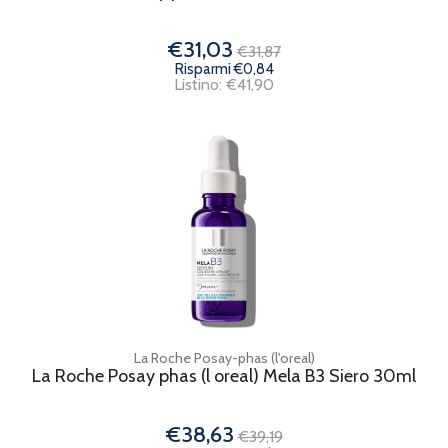
€31,03
€31,87
Risparmi €0,84
Listino: €41,90
La Roche Posay-phas (l'oreal)
La Roche Posay phas (l oreal) Mela B3 Siero 30ml
€38,63
€39,19