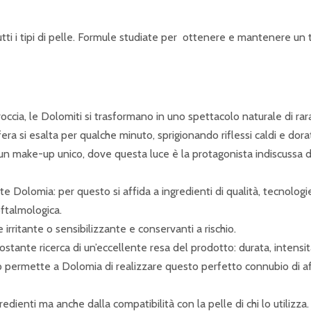
utti i tipi di pelle. Formule studiate per ottenere e mantenere un 
roccia, le Dolomiti si trasformano in uno spettacolo naturale di rar
ra si esalta per qualche minuto, sprigionando riflessi caldi e dorati
un make-up unico, dove questa luce è la protagonista indiscussa d
te Dolomia: per questo si affida a ingredienti di qualità, tecnologie 
oftalmologica.
 irritante o sensibilizzante e conservanti a rischio.
ostante ricerca di un’eccellente resa del prodotto: durata, intensit
p permette a Dolomia di realizzare questo perfetto connubio di aff
ienti ma anche dalla compatibilità con la pelle di chi lo utilizza.