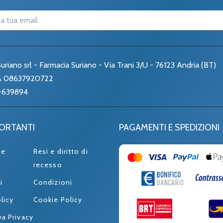
uriano srl - Farmacia Suriano - Via Trani 3/U - 76123 Andria (BT)
VA 08637920722
-639894
PORTANTI
PAGAMENTI E SPEDIZIONI
ne
Resi e diritto di
recesso
i
Condizioni
licy
Cookie Policy
va Privacy