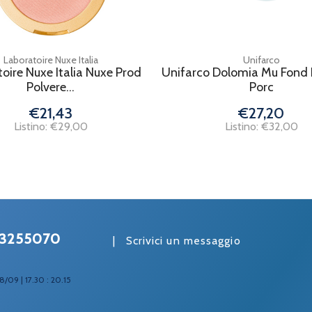
Laboratoire Nuxe Italia
Unifarco
oire Nuxe Italia Nuxe Prod
Unifarco Dolomia Mu Fond 
Polvere...
Porc
€21,43
€27,20
Listino: €29,00
Listino: €32,00
3255070
|
Scrivici un messaggio
8/09 | 17.30 : 20.15