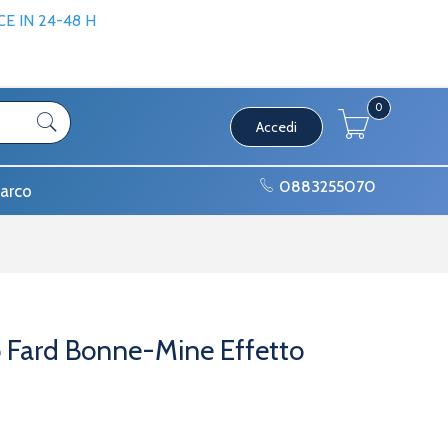
 IN 24-48 H
0
Accedi
0883255070
arco
o Fard Bonne-Mine Effetto