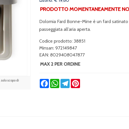
Listino: € 19,80
PRODOTTO MOMENTANEAMENTE NON 
Dolomia Fard Bonne-Mine è un fard satinato e 
passeggiata all’aria aperta.
Codice prodotto: 38851
Minsan:
972149847
EAN: 8029408047877
MAX 2 PER ORDINE
solo scopo di
Facebook
WhatsApp
Telegram
Pinterest