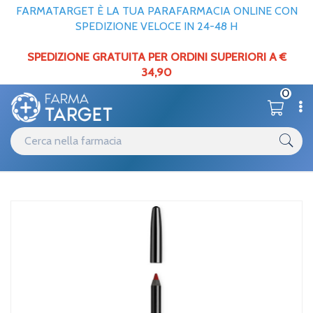
FARMATARGET È LA TUA PARAFARMACIA ONLINE CON
SPEDIZIONE VELOCE IN 24-48 H
SPEDIZIONE GRATUITA PER ORDINI SUPERIORI A €
34,90
0
Catalogo
Viso
Home
/
/
Trucco
Dolomia Linea Trucco Labbra Matita Labbra Waterproof Morbida 22
Mogano