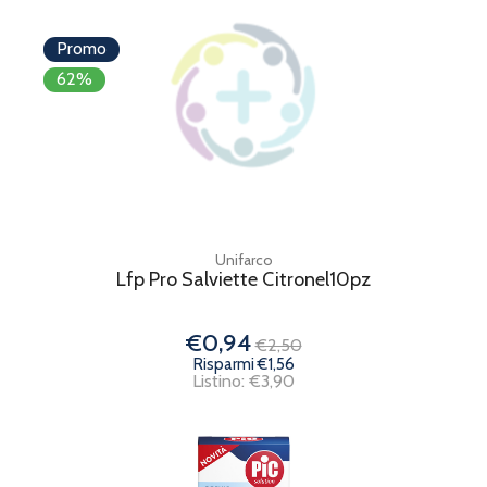
Promo
62%
Unifarco
Lfp Pro Salviette Citronel10pz
€0,94
€2,50
Risparmi €1,56
Listino: €3,90