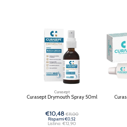
Curasept
Curasept Drymouth Spray 50ml
Curas
€10,48
€11,00
Risparmi €0,52
Listino: €12,90