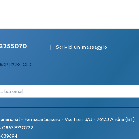
3255070
|
Scrivici un messaggio
8/09 | 17.30 : 20.15
uriano srl - Farmacia Suriano - Via Trani 3/U - 76123 Andria (BT)
VA 08637920722
-639894