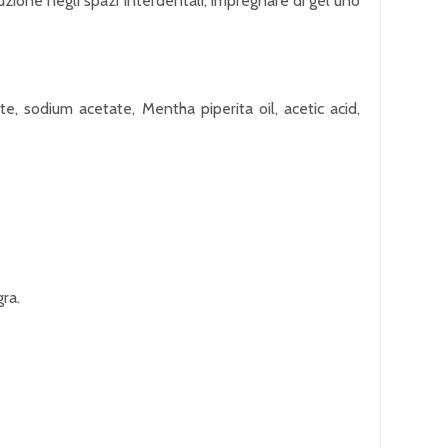
duzione negli spazi interdentali, impregnare di gel uno
, sodium acetate, Mentha piperita oil, acetic acid,
ra.