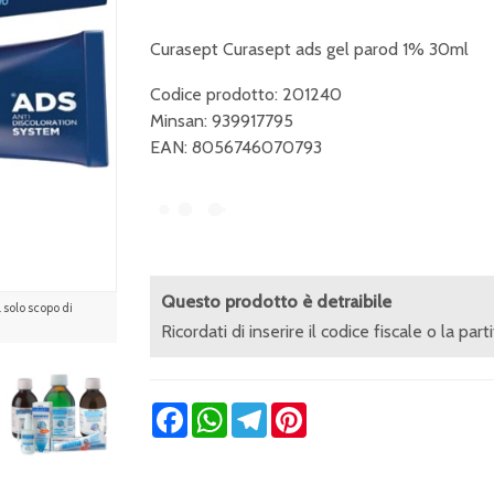
Curasept Curasept ads gel parod 1% 30ml
Codice prodotto: 201240
Minsan:
939917795
EAN: 8056746070793
Questo prodotto è detraibile
solo scopo di
Ricordati di inserire il codice fiscale o la part
Facebook
WhatsApp
Telegram
Pinterest