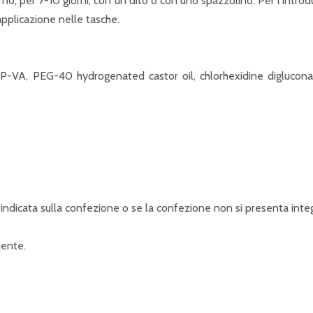
rno, per 7-10 giorni, con un dito o con uno spazzolino. Per l'intro
'applicazione nelle tasche.
P-VA, PEG-40 hydrogenated castor oil, chlorhexidine digluconate
 indicata sulla confezione o se la confezione non si presenta integ
iente.