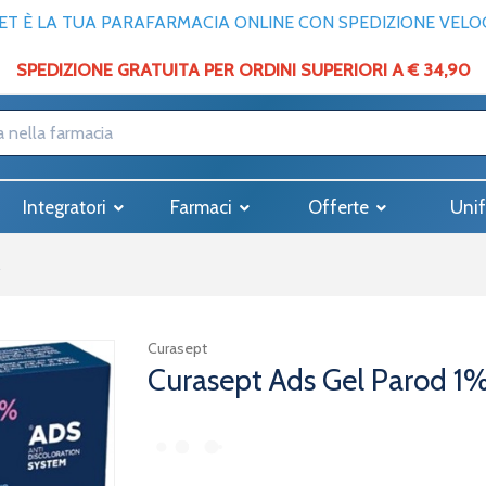
T È LA TUA PARAFARMACIA ONLINE CON SPEDIZIONE VELOCE
SPEDIZIONE GRATUITA PER ORDINI SUPERIORI A € 34,90
Integratori
Farmaci
Offerte
Unif
Curasept
Curasept Ads Gel Parod 1