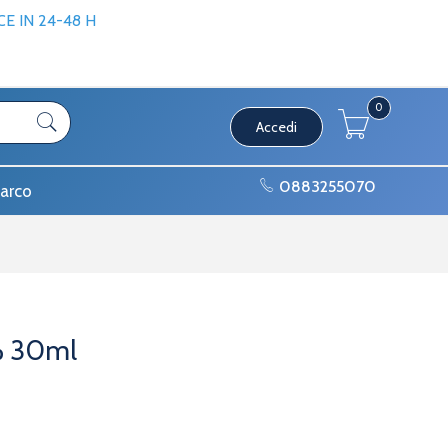
 IN 24-48 H
0
Accedi
0883255070
arco
% 30ml