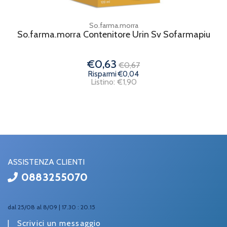
So.farma.morra
So.farma.morra Contenitore Urin Sv Sofarmapiu
€0,63
€0,67
Risparmi €0,04
Listino: €1,90
ASSISTENZA CLIENTI
0883255070
dal 25/08 al 8/09 | 17.30 : 20.15
|
Scrivici un messaggio