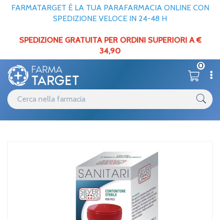
FARMATARGET È LA TUA PARAFARMACIA ONLINE CON
SPEDIZIONE VELOCE IN 24-48 H
SPEDIZIONE GRATUITA PER ORDINI SUPERIORI A €
34,90
0
Catalogo
Contenitori
Home
/
Comifar Distribuzione Silvercross Conten Feci 60ml