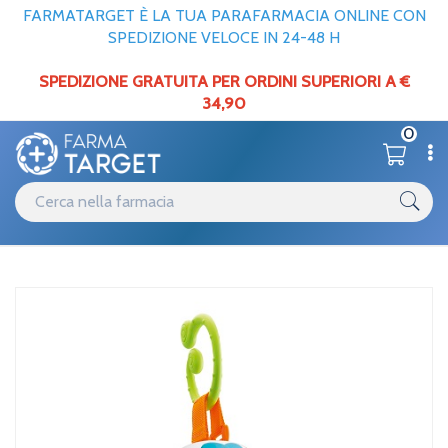
FARMATARGET È LA TUA PARAFARMACIA ONLINE CON
SPEDIZIONE VELOCE IN 24-48 H
SPEDIZIONE GRATUITA PER ORDINI SUPERIORI A €
34,90
0
Catalogo
Infanzia
Home
/
/
Giochi
Chicco Ch Gioco Giostrina Fun Travel