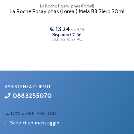
La Roche Posay-phas (l'oreal)
La Roche Posay phas (l oreal) Mela B3 Siero 30ml
€ 13,24
€39,19
Risparmi €0,56
Listino: €52,90
ASSISTENZA CLIENTI
0883255070
dal 25/08 al 8/09 | 17.30 : 20.15
|
Scrivici un messaggio