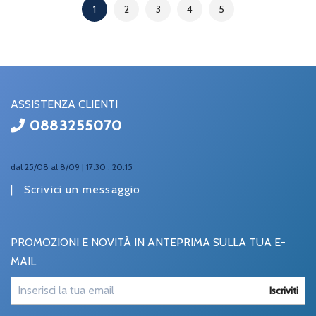
1
2
3
4
5
ASSISTENZA CLIENTI
0883255070
dal 25/08 al 8/09 | 17.30 : 20.15
|
Scrivici un messaggio
PROMOZIONI E NOVITÀ IN ANTEPRIMA SULLA TUA E-
MAIL
Iscriviti