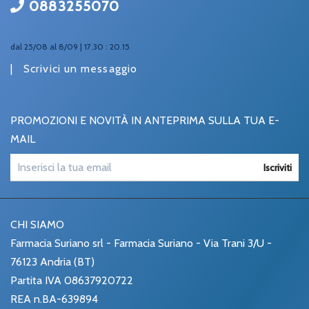
0883255070
dal 25/08 al 8/09 | 17.30 : 20.15
|
Scrivici un messaggio
PROMOZIONI E NOVITÀ IN ANTEPRIMA SULLA TUA E-
MAIL
Iscriviti
CHI SIAMO
Farmacia Suriano srl - Farmacia Suriano - Via Trani 3/U -
76123 Andria (BT)
Partita IVA 08637920722
REA n.BA-639894