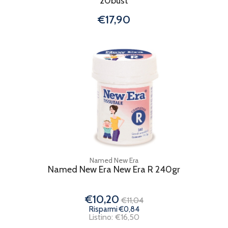
20bust
€17,90
Named New Era
Named New Era New Era R 240gr
€10,20
€11,04
Risparmi €0,84
Listino: €16,50