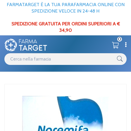
FARMATARGET È LA TUA PARAFARMACIA ONLINE CON
SPEDIZIONE VELOCE IN 24-48 H
SPEDIZIONE GRATUITA PER ORDINI SUPERIORI A €
34,90
0
Catalogo
Minerali / Vitamine / Aminoacidi
Home
/
Bracco Linea Benessere Stomaco Noremifa Trattamento
Antireflusso 25 Buste