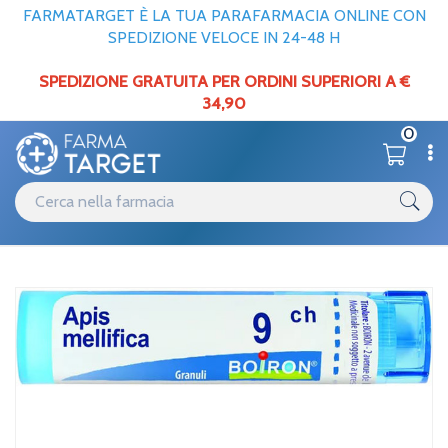
FARMATARGET È LA TUA PARAFARMACIA ONLINE CON
SPEDIZIONE VELOCE IN 24-48 H
SPEDIZIONE GRATUITA PER ORDINI SUPERIORI A €
34,90
0
Home
Boiron Apis mellif 9ch gr 4g