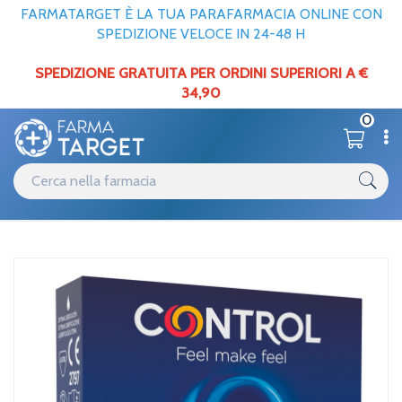
FARMATARGET È LA TUA PARAFARMACIA ONLINE CON
SPEDIZIONE VELOCE IN 24-48 H
SPEDIZIONE GRATUITA PER ORDINI SUPERIORI A €
34,90
0
Catalogo
Contraccettivi
Home
/
Control Nature 2,0 3pz