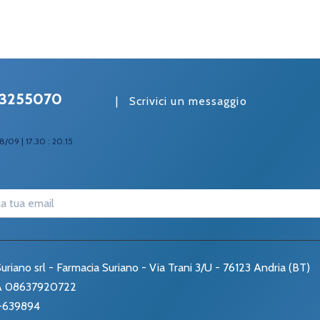
3255070
|
Scrivici un messaggio
8/09 | 17.30 : 20.15
uriano srl - Farmacia Suriano - Via Trani 3/U - 76123 Andria (BT)
VA 08637920722
-639894