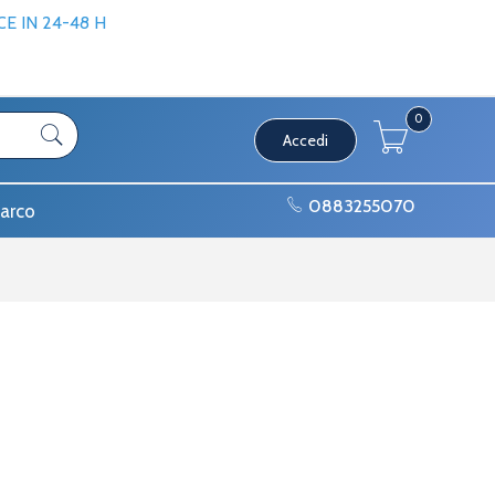
 IN 24-48 H
0
Accedi
0883255070
arco