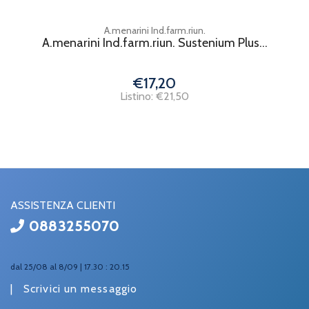
A.menarini Ind.farm.riun.
A.menarini Ind.farm.riun. Sustenium Plus...
€17,20
Listino: €21,50
ASSISTENZA CLIENTI
0883255070
dal 25/08 al 8/09 | 17.30 : 20.15
|
Scrivici un messaggio