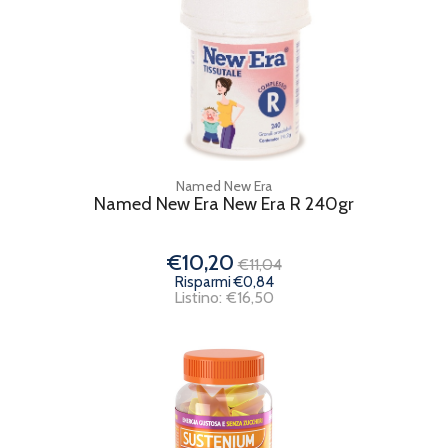
Named New Era
Named New Era New Era R 240gr
€10,20
€11,04
Risparmi €0,84
Listino: €16,50