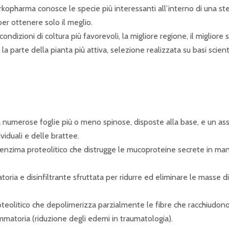
rkopharma conosce le specie più interessanti all’interno di una ste
per ottenere solo il meglio.
condizioni di coltura più favorevoli, la migliore regione, il migliore 
parte della pianta più attiva, selezione realizzata su basi scientifi
 numerose foglie più o meno spinose, disposte alla base, e un asse f
dividuali e delle brattee.
enzima proteolitico che distrugge le mucoproteine secrete in ma
a e disinfiltrante sfruttata per ridurre ed eliminare le masse di g
teolitico che depolimerizza parzialmente le fibre che racchiudono il
mmatoria (riduzione degli edemi in traumatologia).