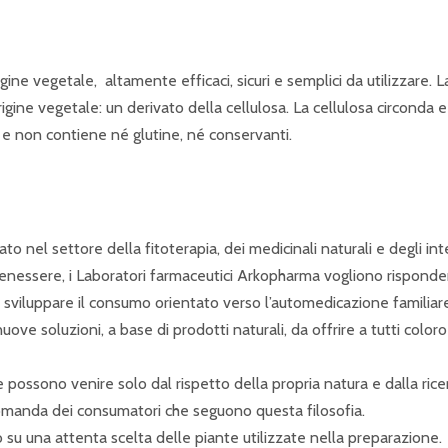
 vegetale, altamente efficaci, sicuri e semplici da utilizzare. La 
igine vegetale: un derivato della cellulosa. La cellulosa circonda e
 non contiene né glutine, né conservanti.
 nel settore della fitoterapia, dei medicinali naturali e degli inte
nessere, i Laboratori farmaceutici Arkopharma vogliono rispondere
e e sviluppare il consumo orientato verso l’automedicazione familia
uove soluzioni, a base di prodotti naturali, da offrire a tutti colo
ssono venire solo dal rispetto della propria natura e dalla ricerca 
 domanda dei consumatori che seguono questa filosofia.
to su una attenta scelta delle piante utilizzate nella preparazione.