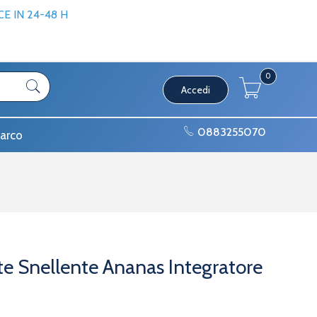
 IN 24-48 H
0
Accedi
0883255070
arco
e Snellente Ananas Integratore