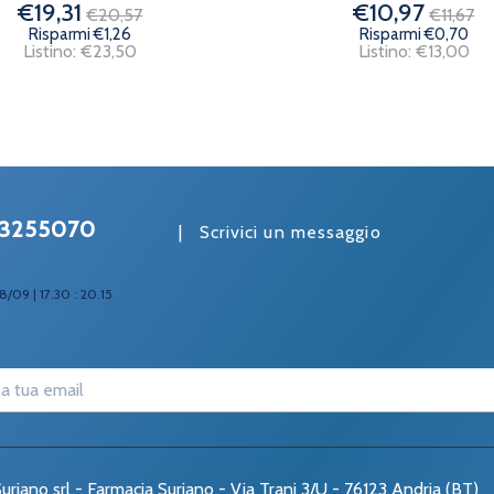
€19,31
€10,97
€20,57
€11,67
Risparmi €1,26
Risparmi €0,70
Listino: €23,50
Listino: €13,00
3255070
|
Scrivici un messaggio
8/09 | 17.30 : 20.15
uriano srl - Farmacia Suriano - Via Trani 3/U - 76123 Andria (BT)