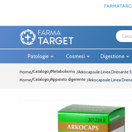
FARMATARGE
Patologie
Cosmesi
Digestione
Catalogo
Metabolismo
Home
/
Arkocapsule Linea Drenante S
Catalogo
Apparato digerente
Home
/
Arkocapsule Linea Drena