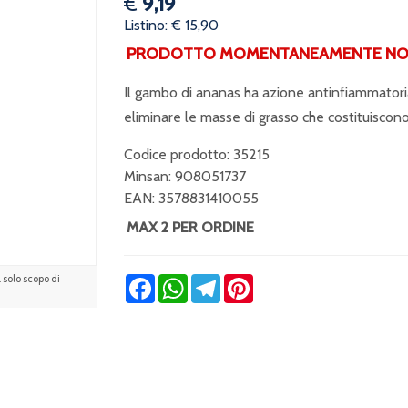
€
9,19
Listino: € 15,90
PRODOTTO MOMENTANEAMENTE NON 
Il gambo di ananas ha azione antinfiammatoria 
eliminare le masse di grasso che costituiscono
Codice prodotto: 35215
Minsan:
908051737
EAN: 3578831410055
MAX 2 PER ORDINE
solo scopo di
Facebook
WhatsApp
Telegram
Pinterest