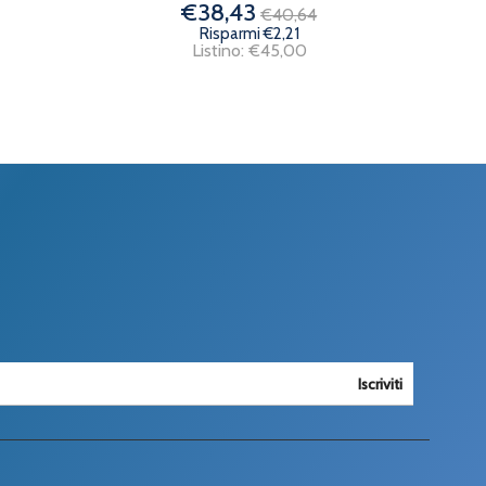
€38,43
€40,64
Risparmi €2,21
Listino: €45,00
Iscriviti