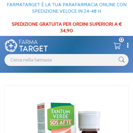
FARMATARGET È LA TUA PARAFARMACIA ONLINE CON
SPEDIZIONE VELOCE IN 24-48 H
SPEDIZIONE GRATUITA PER ORDINI SUPERIORI A €
34,90
0
Catalogo
Gola
Home
/
Angelini Linea Dispositivi Medici Tantum Verde SOS Afte
Collutorio 120 ml
Catalogo
Cavo orale
Home
/
Angelini Linea Dispositivi Medici Tantum Verde SOS Afte
Collutorio 120 ml