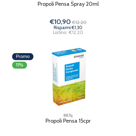
Propoli Pensa Spray 20ml
€10,90
€12,20
Risparmi €1,30
Listino: €12,20
Promo
11%
887q
Propoli Pensa 15cpr