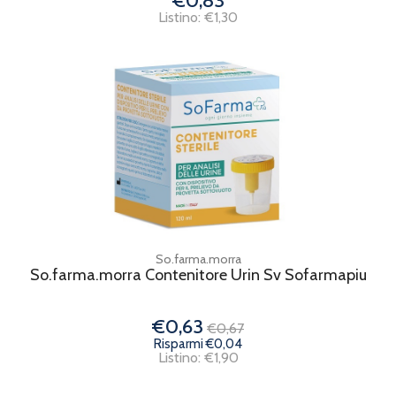
€0,83
Listino: €1,30
So.farma.morra
So.farma.morra Contenitore Urin Sv Sofarmapiu
€0,63
€0,67
Risparmi €0,04
Listino: €1,90