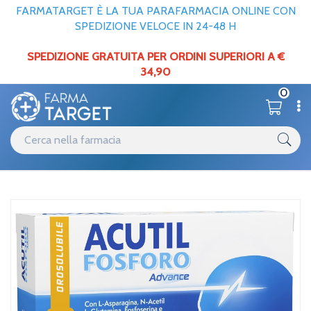
FARMATARGET È LA TUA PARAFARMACIA ONLINE CON
SPEDIZIONE VELOCE IN 24-48 H
SPEDIZIONE GRATUITA PER ORDINI SUPERIORI A €
34,90
0
Catalogo
Minerali / Vitamine / Aminoacidi
Home
/
Acutil Fosforo Advance 12stick
Home
Catalogo
Minerali / Vitamine / Aminoacidi
/
/
Sali minerali & vitamine
Acutil Fosforo Advance 12stick