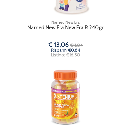
Named New Era
Named New Era New Era R 240gr
€ 13,06
€11,04
Risparmi €0,84
Listino: €16,50