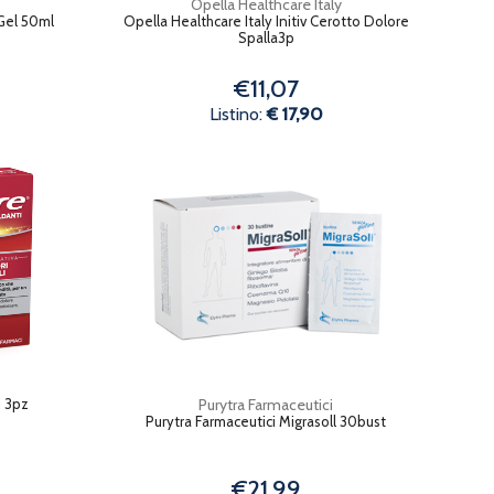
Opella Healthcare Italy
Gel 50ml
Opella Healthcare Italy Initiv Cerotto Dolore
Spalla3p
€11,07
Listino:
€ 17,90
i 3pz
Purytra Farmaceutici
Purytra Farmaceutici Migrasoll 30bust
€21,99