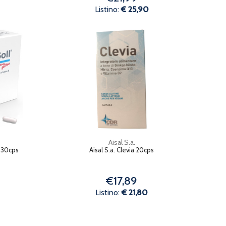
Listino:
€ 25,90
Aisal S.a.
l 30cps
Aisal S.a. Clevia 20cps
€17,89
Listino:
€ 21,80