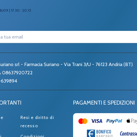
8/09 | 17.30 : 20.15
uriano srl - Farmacia Suriano - Via Trani 3/U - 76123 Andria (BT)
VA 08637920722
-639894
PORTANTI
PAGAMENTI E SPEDIZIONI
ne
Resi e diritto di
recesso
i
Condizioni