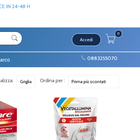
 IN 24-48 H
0
Accedi
0883255070
arco
alizza:
Ordina per :