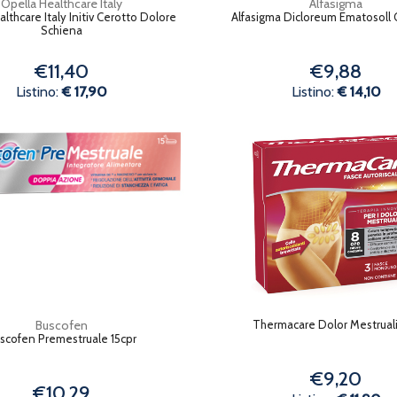
Opella Healthcare Italy
Alfasigma
lthcare Italy Initiv Cerotto Dolore
Alfasigma Dicloreum Ematosoll 
Schiena
€11,40
€9,88
Listino:
€ 17,90
Listino:
€ 14,10
Buscofen
Thermacare Dolor Mestrual
scofen Premestruale 15cpr
€9,20
€10,29