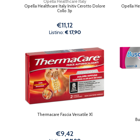
Opella Healthcare Italy
Opella Healthcare Italy Initiv Cerotto Dolore
Opella Hea
Collo 3p
€11,12
Listino:
€ 17,90
Thermacare Fascia Versatile Xl
Bu
€9,42