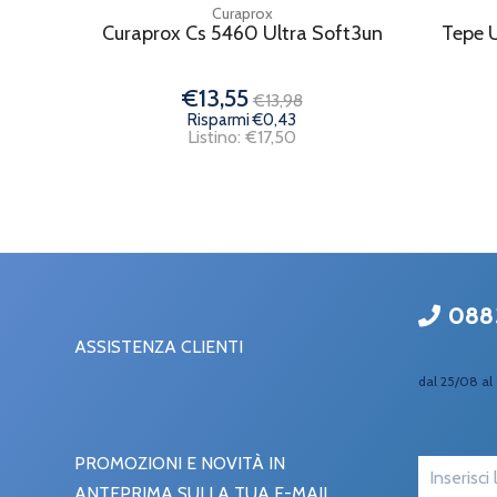
Curaprox
Curaprox Cs 5460 Ultra Soft3un
Tepe U
€13,55
€13,98
Risparmi €0,43
Listino: €17,50
088
ASSISTENZA CLIENTI
dal 25/08 al 
PROMOZIONI E NOVITÀ IN
ANTEPRIMA SULLA TUA E-MAIL