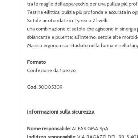
tra le maglie dell’apparecchio per una pulizia più pro
Testina ellittica: pulizia più profonda e accurata in o
Setole arrotondate in Tynex a 2 livelli:
una combinazione di setole che agiscono in sinergia p
sbiancante e pulente; all’interno, setole alte morbid
Manico ergonomico: studiato nella forma e nella lun
Formato
Confezione da 1 pezzo.
Cod.
30005309
Informazioni sulla sicurezza
Nome responsabile:
ALFASIGMA SpA
Indirizzo responsabile:
VIA RAGAZZI DEL '99, 5 4