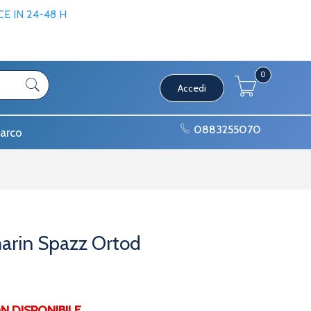
 IN 24-48 H
0
Accedi
0883255070
arco
arin Spazz Ortod
DISPONIBILE