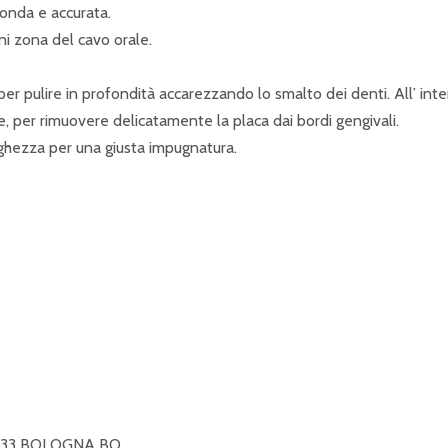
fonda e accurata.
gni zona del cavo orale.
er pulire in profondità accarezzando lo smalto dei denti. All’ inte
e, per rimuovere delicatamente la placa dai bordi gengivali.
ghezza per una giusta impugnatura.
0133 BOLOGNA BO