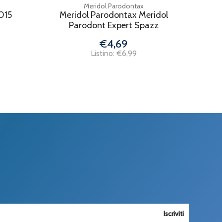
Meridol Parodontax
015
Meridol Parodontax Meridol
Parodont Expert Spazz
€4,69
Listino: €6,99
Iscriviti