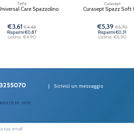
TePe
Curasept
niversal Care Spazzolino
Curasept Spazz Soft 
€3,61
€5,39
€4,48
€5,70
Risparmi €0,87
Risparmi €0,31
Listino: €4,90
Listino: €6,90
3255070
|
Scrivici un messaggio
8/09 | 17.30 : 20.15