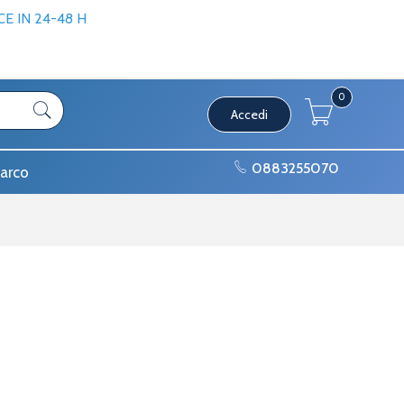
 IN 24-48 H
0
Accedi
0883255070
arco