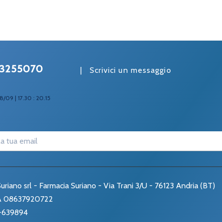
3255070
|
Scrivici un messaggio
8/09 | 17.30 : 20.15
uriano srl - Farmacia Suriano - Via Trani 3/U - 76123 Andria (BT)
VA 08637920722
-639894