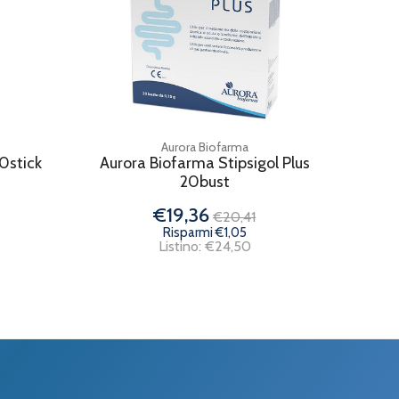
Aurora Biofarma
10stick
Aurora Biofarma Stipsigol Plus
20bust
€19,36
€20,41
Risparmi €1,05
Listino: €24,50