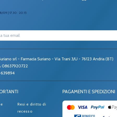
8/09 | 17.30 : 20.15
uriano srl - Farmacia Suriano - Via Trani 3/U - 76123 Andria (BT)
VA 08637920722
-639894
PORTANTI
PAGAMENTI E SPEDIZIONI
ne
Resi e diritto di
recesso