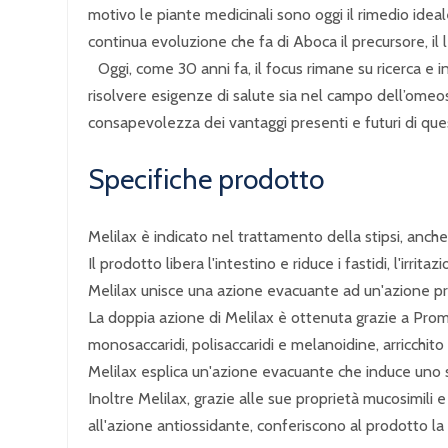
motivo le piante medicinali sono oggi il rimedio idea
continua evoluzione che fa di Aboca il precursore, il l
Oggi, come 30 anni fa, il focus rimane su ricerca e i
risolvere esigenze di salute sia nel campo dell’omeos
consapevolezza dei vantaggi presenti e futuri di que
Specifiche prodotto
Melilax è indicato nel trattamento della stipsi, anche 
Il prodotto libera l'intestino e riduce i fastidi, l'irrit
Melilax unisce una azione evacuante ad un'azione pro
La doppia azione di Melilax è ottenuta grazie a Prom
monosaccaridi, polisaccaridi e melanoidine, arricchito
Melilax esplica un'azione evacuante che induce uno s
Inoltre Melilax, grazie alle sue proprietà mucosimili 
all'azione antiossidante, conferiscono al prodotto la