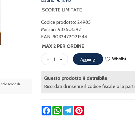
Listino: € 11,90
SCORTE LIMITATE
Codice prodotto: 24985
Minsan:
932501392
EAN: 8032472021544
MAX 2 PER ORDINE
Wishlist
-
+
Aggiungi
Questo prodotto è detraibile
solo scopo di
Ricordati di inserire il codice fiscale o la part
Facebook
WhatsApp
Telegram
Pinterest