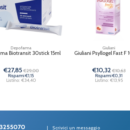
Depofarma
Giuliani
ma Biotransit 30stick 15ml
Giuliani Psyllogel Fast F 
€27,85
€10,32
€29,00
€10,63
Risparmi €1,15
Risparmi €0,31
Listino: €34,40
Listino: €13,95
3255070
|
Scrivici un messaggio