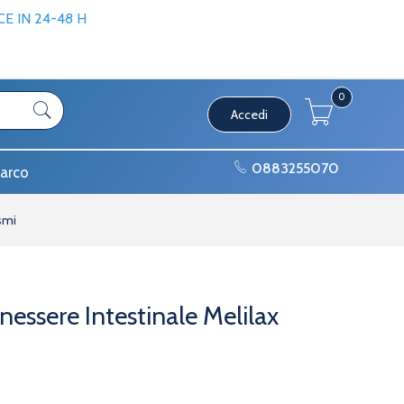
 IN 24-48 H
0
Accedi
0883255070
arco
smi
nessere Intestinale Melilax