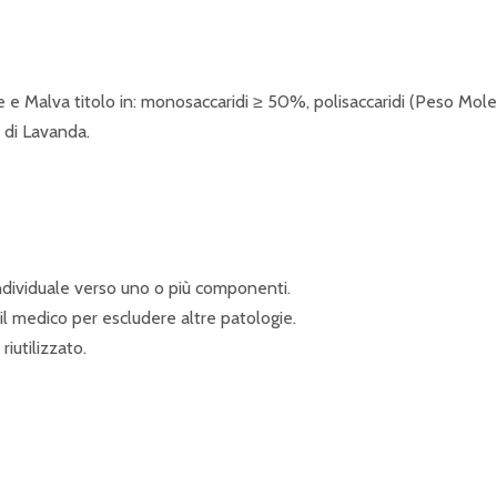
oe e Malva titolo in: monosaccaridi ≥ 50%, polisaccaridi (Peso Mo
e di Lavanda.
 individuale verso uno o più componenti.
 il medico per escludere altre patologie.
iutilizzato.