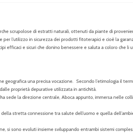
erche scrupolose di estratti naturali, ottenuti da piante di proveni
er l’utilizzo in sicurezza dei prodotti fitoterapici e cioè la garan
cipi efficaci e sicuri che donino benessere e saluta a coloro che li u
e geografica una precisa vocazione. Secondo l’etimologia il term
lle proprietà depurative utilizzata in antichità.
a ha sede la direzione centrale, Aboca appunto, immersa nelle coll
ella stretta connessione tra salute dell’uomo e quella dell’ambie
e, si sono evoluti insieme sviluppando entrambi sistemi compless