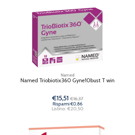
Named
Named Triobiotix360 Gyne10bust T win
€15,51
€16,37
Risparmi €0,86
Listino: €20,50