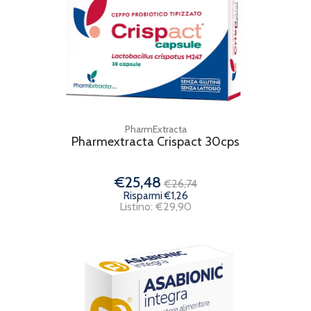
PharmExtracta
Pharmextracta Crispact 30cps
€25,48
€26,74
Risparmi €1,26
Listino: €29,90