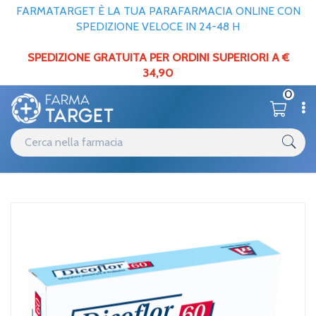
FARMATARGET È LA TUA PARAFARMACIA ONLINE CON
SPEDIZIONE VELOCE IN 24-48 H
SPEDIZIONE GRATUITA PER ORDINI SUPERIORI A €
34,90
0
Catalogo
Apparato digerente
Home
/
/
Fermenti lattici
AG Pharma Linea Intestino Sano Dicoflor 60 Probiotico
Integratore 15 Buste