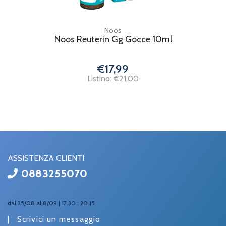
Noos
Noos Reuterin Gg Gocce 10ml
€17,99
Listino: €21,00
ASSISTENZA CLIENTI
0883255070
dal 25/08 al 8/09 | 17.30 : 20.15
|
Scrivici un messaggio